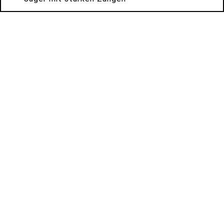
*
*
*
*