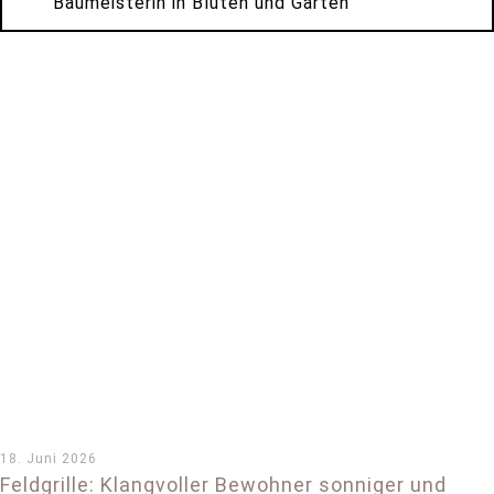
Baumeisterin in Blüten und Gärten
18. Juni 2026
Feldgrille: Klangvoller Bewohner sonniger und