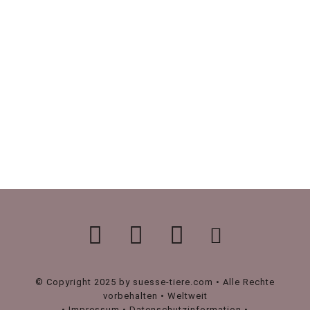
© Copyright 2025 by suesse-tiere.com • Alle Rechte
vorbehalten • Weltweit
•
Impressum
•
Datenschutzinformation
•