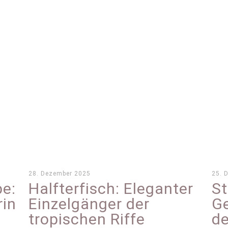
28. Dezember 2025
25. 
e:
Halfterfisch: Eleganter
St
in
Einzelgänger der
Ge
tropischen Riffe
de