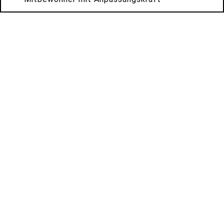
*
*
*
*