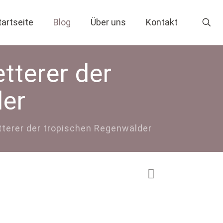
tartseite
Blog
Über uns
Kontakt
tterer der
der
terer der tropischen Regenwälder