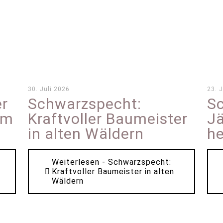
30. Juli 2026
23. 
er
Schwarzspecht:
Sc
em
Kraftvoller Baumeister
Jä
in alten Wäldern
he
Weiterlesen
- Schwarzspecht:
Kraftvoller Baumeister in alten
Wäldern