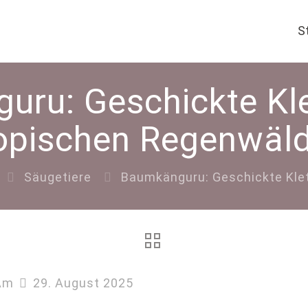
S
ru: Geschickte Kle
opischen Regenwäl
Säugetiere
Baumkänguru: Geschickte Klet
Am
29. August 2025