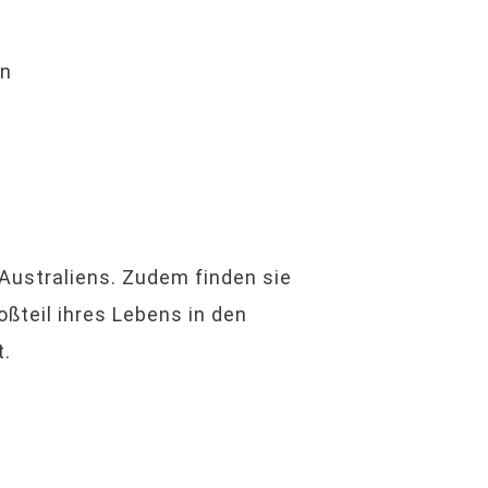
en
ustraliens. Zudem finden sie
oßteil ihres Lebens in den
t.