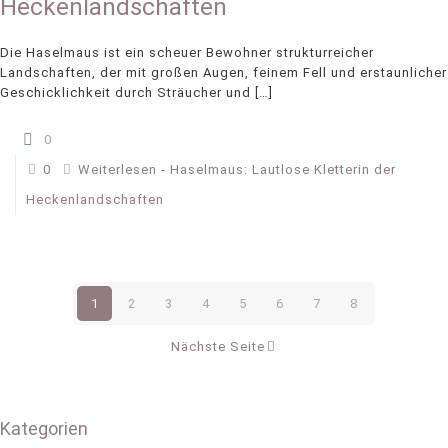
Heckenlandschaften
Die Haselmaus ist ein scheuer Bewohner strukturreicher
Landschaften, der mit großen Augen, feinem Fell und erstaunlicher
Geschicklichkeit durch Sträucher und
[…]
0
0
Weiterlesen
- Haselmaus: Lautlose Kletterin der
Heckenlandschaften
1
2
3
4
5
6
7
8
Nächste Seite
Kategorien