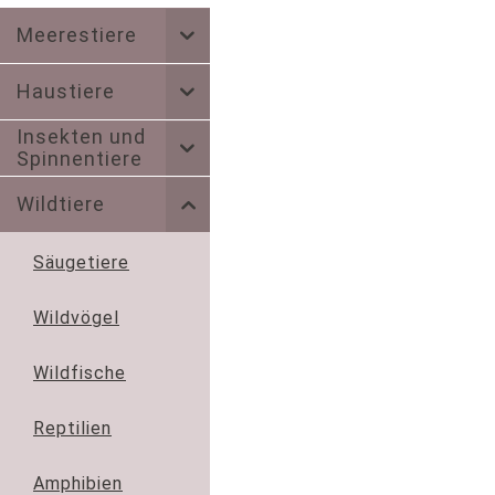
Meerestiere
Haustiere
Insekten und
Spinnentiere
Wildtiere
Säugetiere
Wildvögel
Wildfische
Reptilien
Amphibien