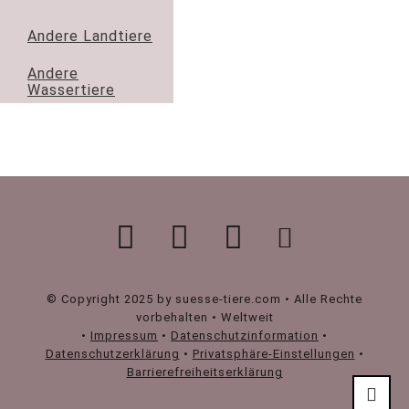
Andere Landtiere
Andere
Wassertiere
© Copyright 2025 by suesse-tiere.com • Alle Rechte
vorbehalten • Weltweit
•
Impressum
•
Datenschutzinformation
•
Datenschutzerklärung
•
Privatsphäre-Einstellungen
•
Barrierefreiheitserklärung